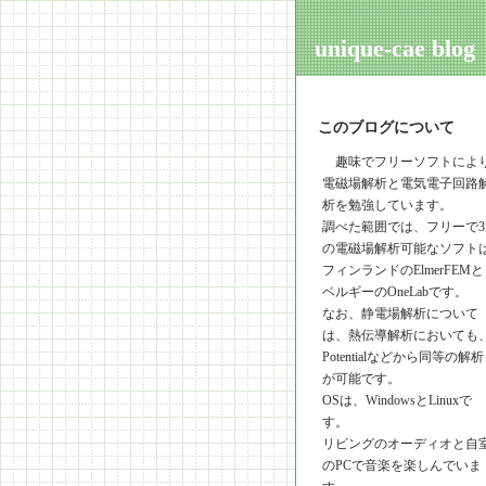
unique-cae blog
このブログについて
趣味でフリーソフトによ
電磁場解析と電気電子回路
析を勉強しています。
調べた範囲では、フリーで3
の電磁場解析可能なソフト
フィンランドのElmerFEMと
ベルギーのOneLabです。
なお、静電場解析について
は、熱伝導解析においても
Potentialなどから同等の解析
が可能です。
OSは、WindowsとLinuxで
す。
リビングのオーディオと自
のPCで音楽を楽しんでいま