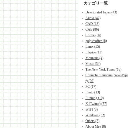
カテゴリ一覧
Deteriorated Japan (43)
Audio (42)
CAD (13)
CAE (86)
Coffee (36)
golpiecoffee (8)
Linux (55)
LTspice (13)
Mountain (4)
Music (34)
The New York Times (18)
Chunichi_Shimbun (NewsPap
r) (29)
PC (17)
Photo (13)
Running (10)
X (Twitter) (77)
WIFI (3)
Windows (52)
Others (3)
About Me (10)