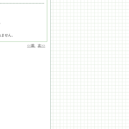
b
れません。
<<前
次>>