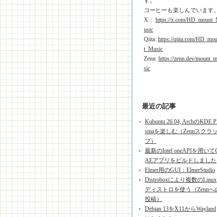
す。
コーヒーも楽しんでいます
X：
https://x.com/HD_mount
usic
Qiita:
https://qiita.com/HD_mo
t_Music
Zenn:
https://zenn.dev/mount_
sic
最近の記事
Kubuntu 26.04, ArchのKDE P
smaを楽しむ（Zennスクラ
プ）
最新のIntel oneAPIを用いて
AEアプリをビルドしました
Elmer用のGUI：ElmerStudio
Distroboxにより複数のLinux
ディストロを使う（Zennへ
投稿）
Debian 13をX11からWayland