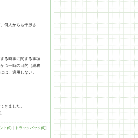
ば、何人からも干渉さ
関する時事に関する事項
時かつ一時の目的（総務
者には、適用しない。
得できました。
0
ント(0)
｜
トラックバック(0)
]