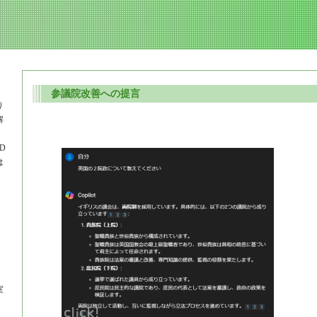
参議院改善への提言
―
り
解
D
は
、
室