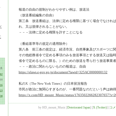
ロ
報道の自由の規制がわかりやすい例は、放送法
（放送番組編集の自由）
第三条 放送番組は、法律に定める権限に基づく場合でなけれ
れ、又は規律されることがない。
ド
－－－法律に定める権限を許すことになる
C
（番組基準等の規定の適用除外）
第八条 前三条の規定は、経済市況、自然事象及びスポーツに
その他総務省令で定める事項のみを放送事項とする放送又は臨
省令で定めるものに限る。）のための放送を専ら行う放送事業
－－－政治に関わらないものの報道は、自由
土
https://elaws.e-gov.go.jp/document?lawid=325AC0000000132
02
09
私のX（The New York Times）の日本状況報告
16
市民が政治に無関心すぎるのが、一番問題なのだという声は納
23
https://x.com/HD_mount_Music/status/1763502266282307657?s=2
30
by
HD_mount_Music
[
Deteriorated Japan
]
[
X (Twitter)
]
[
コメ