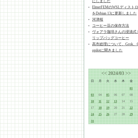
にしました
ElmerFEMのWSLディスト
をDebian 13に更新しました
河津桜
コーヒー豆の保存方法
ヴォアラ珈琲さんの浸漬式
リップバッグコーヒー
高市総理について、Grok、
opilotに聞きました
<<
2024/03
>>
日
月
火
水
木
金
01
03
04
05
06
07
08
10
11
12
13
14
15
17
18
19
20
21
22
24
25
26
27
28
29
31