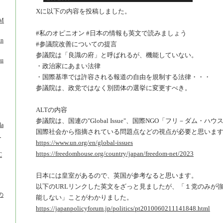
。
Xに以下の内容を投稿しました。
_M
#私のオピニオン #日本の情報も英文で読みましょう
un
#参議院改善についての提言
参議院は「良識の府」と呼ばれるが、機能していない。
mu
・政治家にあまい法律
・国際基準では許容される報道の自由を規制する法律・・・
参議院は、政党ではなく別団体の選挙に変更すべき。
ALTの内容
参議院は、国連の"Global Issue"、国際NGO「フリ－ダム・
la
国際社会から指摘されている問題点などの視点が必要と思いま
ッ
https://www.un.org/en/global-issues
https://freedomhouse.org/country/japan/freedom-net/2023
C
日本には皇室があるので、英国が参考なると思います。
以下のURLリンクした英文をざっと見ましたが、「１党のみが
の
能しない」ことがわかりました。
https://japanpolicyforum.jp/politics/pt2010060211141848.html