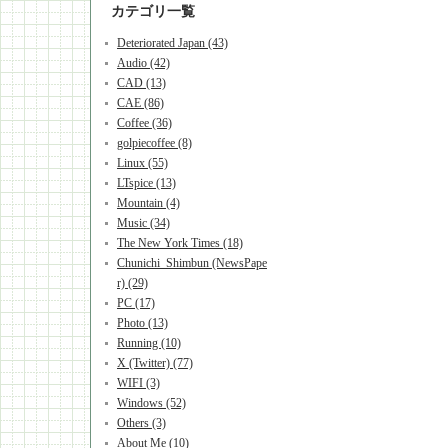
カテゴリ一覧
Deteriorated Japan (43)
Audio (42)
CAD (13)
CAE (86)
Coffee (36)
golpiecoffee (8)
Linux (55)
LTspice (13)
Mountain (4)
Music (34)
The New York Times (18)
Chunichi_Shimbun (NewsPape
r) (29)
PC (17)
Photo (13)
Running (10)
X (Twitter) (77)
WIFI (3)
Windows (52)
Others (3)
About Me (10)