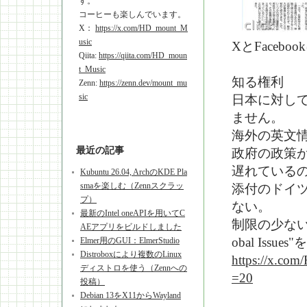
す。
コーヒーも楽しんでいます。
X：
https://x.com/HD_mount_M
usic
XとFaceb
Qiita:
https://qiita.com/HD_moun
t_Music
知る権利
Zenn:
https://zenn.dev/mount_mu
sic
日本に対し
ません。
海外の英文
最近の記事
政府の政策が国
遅れている
Kubuntu 26.04, ArchのKDE Pla
smaを楽しむ（Zennスクラッ
添付のドイ
プ）
ない。
最新のIntel oneAPIを用いてC
制限の少ない
AEアプリをビルドしました
obal Is
Elmer用のGUI：ElmerStudio
Distroboxにより複数のLinux
https://x.co
ディストロを使う（Zennへの
=20
投稿）
Debian 13をX11からWayland