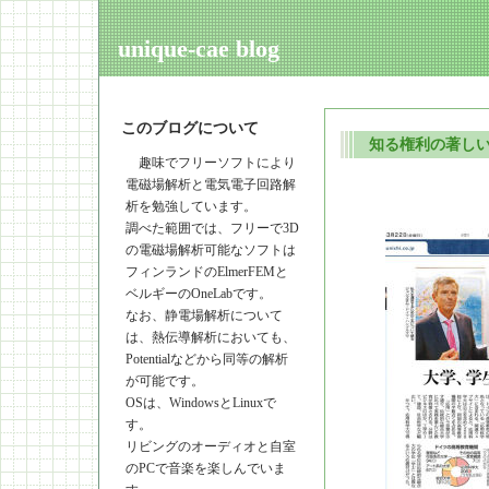
unique-cae blog
このブログについて
知る権利の著し
趣味でフリーソフトにより
電磁場解析と電気電子回路解
析を勉強しています。
調べた範囲では、フリーで3D
の電磁場解析可能なソフトは
フィンランドのElmerFEMと
ベルギーのOneLabです。
なお、静電場解析について
は、熱伝導解析においても、
Potentialなどから同等の解析
が可能です。
OSは、WindowsとLinuxで
す。
リビングのオーディオと自室
のPCで音楽を楽しんでいま