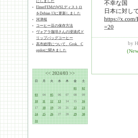
にしました
不幸な国
ElmerFEMのWSLディストロ
日本に対し
をDebian 13に更新しました
https://x.co
河津桜
コーヒー豆の保存方法
=20
ヴォアラ珈琲さんの浸漬式ド
リップバッグコーヒー
by
H
高市総理について、Grok、C
opilotに聞きました
(New
<<
2024/03
>>
日
月
火
水
木
金
土
01
02
03
04
05
06
07
08
09
10
11
12
13
14
15
16
17
18
19
20
21
22
23
24
25
26
27
28
29
30
31