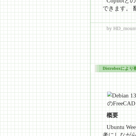
Copil
できます。 
by
HD_mount
Distroboxに
概要
Ubuntu We
考にしながら