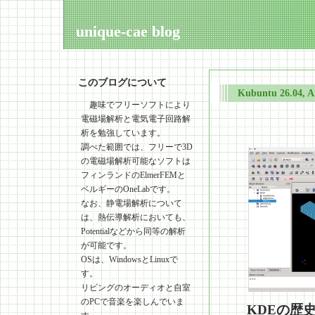
unique-cae blog
このブログについて
Kubuntu 26.0
趣味でフリーソフトにより
電磁場解析と電気電子回路解
析を勉強しています。
調べた範囲では、フリーで3D
の電磁場解析可能なソフトは
フィンランドのElmerFEMと
ベルギーのOneLabです。
なお、静電場解析について
は、熱伝導解析においても、
Potentialなどから同等の解析
が可能です。
OSは、WindowsとLinuxで
す。
リビングのオーディオと自室
のPCで音楽を楽しんでいま
KDEの歴