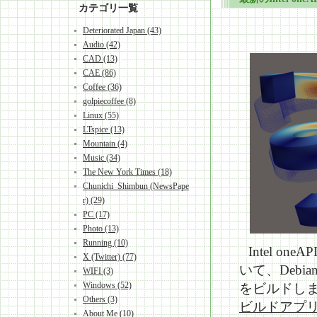
カテゴリ一覧
Deteriorated Japan (43)
Audio (42)
CAD (13)
CAE (86)
Coffee (36)
golpiecoffee (8)
Linux (55)
LTspice (13)
Mountain (4)
Music (34)
The New York Times (18)
Chunichi_Shimbun (NewsPape
r) (29)
PC (17)
Photo (13)
Running (10)
Intel one
X (Twitter) (77)
いて、Debian 
WIFI (3)
Windows (52)
をビルドしま
Others (3)
ビルドアプリ】Ca
About Me (10)