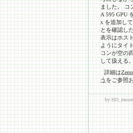
ました。 コン
A 595 GPU
x を追加し
とを確認した。
表示はホスト
ようにタイト
コンが空の四
して扱える
詳細は
Ze
う
をご参照
by
HD_moun