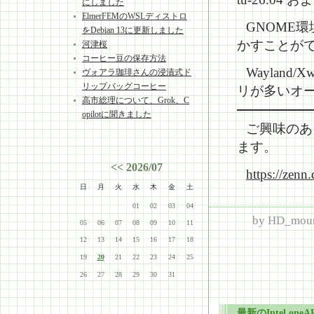
にしました
ElmerFEMのWSLディストロ
GNOME環境
をDebian 13に更新しました
かすことが
河津桜
コーヒー豆の保存方法
Wayland
ヴォアラ珈琲さんの浸漬式ド
リップバッグコーヒー
リが多いオー
高市総理について、Grok、C
opilotに聞きました
ご興味のあ
ます。
<<
2026/07
https://zen
日
月
火
水
木
金
土
01
02
03
04
by
HD_moun
05
06
07
08
09
10
11
12
13
14
15
16
17
18
19
20
21
22
23
24
25
26
27
28
29
30
31
最新のIntel o