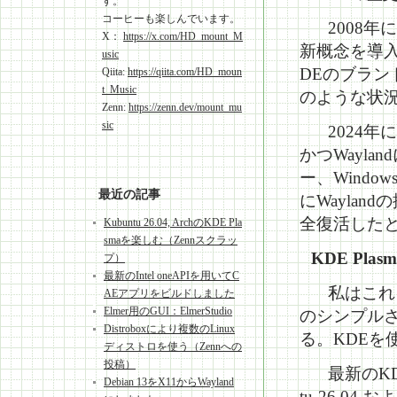
す。
コーヒーも楽しんでいます。
2008年に
X：
https://x.com/HD_mount_M
新概念を導入
usic
DEのブランド
Qiita:
https://qiita.com/HD_moun
t_Music
のような状
Zenn:
https://zenn.dev/mount_mu
sic
2024年に
かつWayl
ー、Wind
最近の記事
にWaylan
全復活した
Kubuntu 26.04, ArchのKDE Pla
smaを楽しむ（Zennスクラッ
KDE Pl
プ）
最新のIntel oneAPIを用いてC
私はこれま
AEアプリをビルドしました
Elmer用のGUI：ElmerStudio
のシンプル
Distroboxにより複数のLinux
る。KDEを
ディストロを使う（Zennへの
投稿）
最新のKD
Debian 13をX11からWayland
tu-26.04 