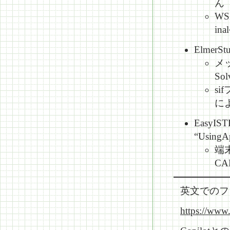
ん
WS
in
Elmer
メッ
So
si
に
Easy
“Usin
端
CA
英文でのフ
https://www