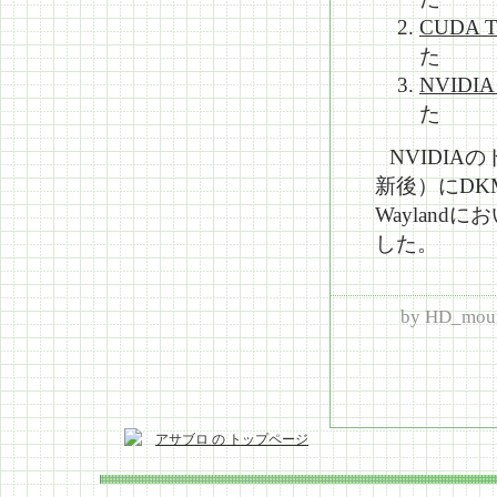
CUDA To
た
NVIDIA C
た
NVIDIA
新後）にDK
Wayland
した。
by
HD_mou