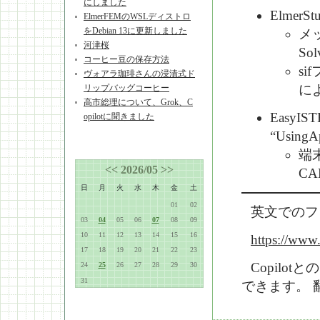
にしました
Elmer
ElmerFEMのWSLディストロ
をDebian 13に更新しました
メッ
河津桜
So
コーヒー豆の保存方法
si
ヴォアラ珈琲さんの浸漬式ド
に
リップバッグコーヒー
高市総理について、Grok、C
Easy
opilotに聞きました
“Usin
端
<<
2026/05
>>
CA
日
月
火
水
木
金
土
01
02
英文でのフ
03
04
05
06
07
08
09
10
11
12
13
14
15
16
https://www
17
18
19
20
21
22
23
Copil
24
25
26
27
28
29
30
31
できます。 