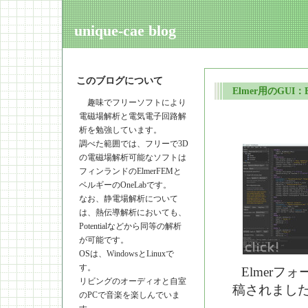
unique-cae blog
このブログについて
Elmer用のGUI：El
趣味でフリーソフトにより
電磁場解析と電気電子回路解
析を勉強しています。
調べた範囲では、フリーで3D
の電磁場解析可能なソフトは
フィンランドのElmerFEMと
ベルギーのOneLabです。
なお、静電場解析について
は、熱伝導解析においても、
Potentialなどから同等の解析
が可能です。
OSは、WindowsとLinuxで
す。
Elmer
リビングのオーディオと自室
稿されまし
のPCで音楽を楽しんでいま