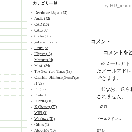
カテゴリ一覧
by
HD_mount
Deteriorated Japan (43)
Audio (42)
CAD (13)
CAE (86)
Coffee (36)
コメント
golpiecoffee (8)
Linux (55)
コメントを
LTspice (13)
Mountain (4)
※メールアド
Music (34)
たメールアドレ
The New York Times (18)
できます。
Chunichi_Shimbun (NewsPape
r) (29)
※なお、送ら
PC (17)
Photo (13)
されません。
Running (10)
名前:
X (Twitter) (77)
WIFI (3)
メールアドレス:
Windows (52)
Others (3)
About Me (10)
URL: