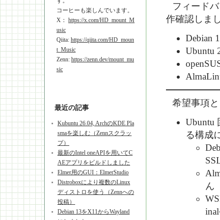
す。
フィードバ
コーヒーも楽しんでいます。
作確認しま
X：
https://x.com/HD_mount_M
usic
Debian 
Qiita:
https://qiita.com/HD_moun
Ubuntu 
t_Music
Zenn:
https://zenn.dev/mount_mu
openSUS
sic
AlmaLin
希望事項と
最近の記事
Ubunt
Kubuntu 26.04, ArchのKDE Pla
smaを楽しむ（Zennスクラッ
る構成
プ）
De
最新のIntel oneAPIを用いてC
SS
AEアプリをビルドしました
Al
Elmer用のGUI：ElmerStudio
Distroboxにより複数のLinux
ん
ディストロを使う（Zennへの
WS
投稿）
in
Debian 13をX11からWayland